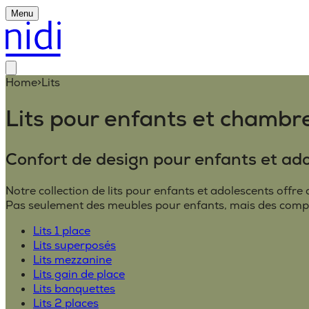
Menu
Home
>
Lits
Lits pour enfants et chambr
Confort de design pour enfants et ad
Notre collection de lits pour enfants et adolescents offre 
Pas seulement des meubles pour enfants, mais des compa
Lits 1 place
Lits superposés
Lits mezzanine
Lits gain de place
Lits banquettes
Lits 2 places