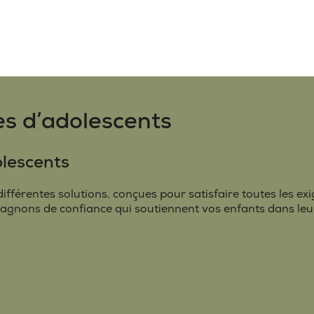
es d’adolescents
olescents
différentes solutions, conçues pour satisfaire toutes les ex
gnons de confiance qui soutiennent vos enfants dans leur