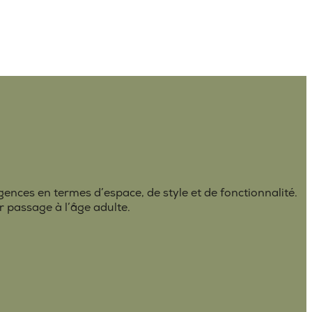
igences en termes d’espace, de style et de fonctionnalité.
 passage à l’âge adulte.