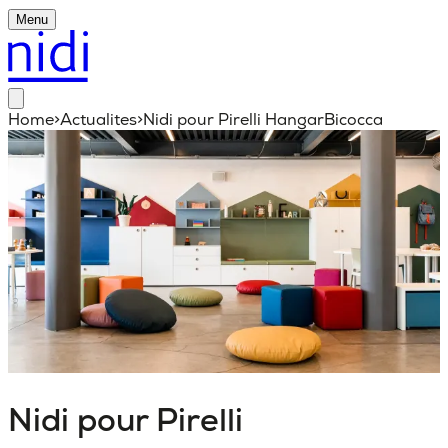
Menu
Home
>
Actualites
>
Nidi pour Pirelli HangarBicocca
Nidi pour Pirelli